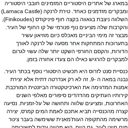
במארג של אתרים היסטוריים המזמינים חובבי היסטוריה
ומבקרים מזדמנים כאחד. טירת לרנקה (Larnaca Castle)
השלווה ניצבת בגאווה בקצה חוף פיניקודס (Finikoudes),
והקרבות שלה מציעים נוף פנורמי של קו החוף של העיר.
מבצר זה מימי הביניים מאכלס כיום מוזיאון עשיר
בתערוכות המתחקות אחר מסעה של לרנקה לאורך
הדורות, והקסם החורפי השקט יותר שלה עשוי לגרום
למבקרים להרגיש כאילו הם צעדו אחורה בזמן.
כנסיית סנט לזרוס היא תכשיט היסטורי נוסף בכתר העיר.
נבנה במאה ה -9, זה לא רק אנדרטה דתית אלא יצירת
אמנות המדגימה את הארכיטקטורה הביזנטית המורכבת.
קירותיו העתיקים מהדהדים סיפורים מאלפי השנים
האחרונות, ומציעים שלווה ותחושה של על-זמניות. נסיעה
קצרה מהכנסייה תביא אתכם לאמת המים קמרס, יצירה
מרשימה מהתקופה העות'מאנית ששימשה בעבר צינור
מים חיוני לעיר. גם היום, הוא מהווה עדות לחשיבותה