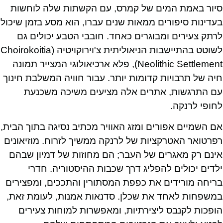
סיור באמת המים של קמרס, עם הקשתות שלה לוחשות
בעדינות סיפורים ממאות שנים עברו, הוא מסע בזמן שיכול
לרתק צעירים ומבוגרים כאחד. חובבי הטבע יכולים גם
לשוטט בהתיישבות הניאוליתית צ'וירוקויטיה (Choirokoitia
Neolithic Settlement), פלא ארכיאולוגי המצייר תמונה
חיה של תרבויות קדומות יותר. עבור חוויה המשלבת חינוך
עם התרגשות, אתרים אלה מציעים משיכה משכנעת
לחופי לרנקה.
אם השמיים אפורים ומזג האוויר מכתיב נסיגה בתוך הבית,
רפרטואר האטרקציות של לרנקה ממשיך לזרוח. מוזיאונים
אינם רק מאגרים של העבר; הם מחוזות של דמיון שבהם
ילדים יכולים להפליג דרך שכבות ההיסטוריה. חדרי
בריחה מורידים את כפפת המסתורין והתככים, ומפצירים
במשפחות לאחד את שכלן. סדנאות אמנות, לעומת זאת,
הופכות לקנבס ליצירתיות, ומאפשרות למוחות צעירים