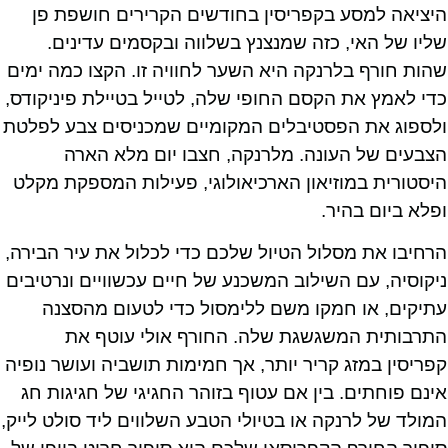
היציאה למסע בקפריסין בחודשים הקרירים חושפת פן
שליו של האי, כזה שמנצנץ בשלווה ובקסמים עדינים.
שהות חורף בלרנקה היא השער לחוויה זו. הקצו כמה ימים
כדי לאמץ את הקסם החופי שלה, לטייל בטיילת פיניקודס,
ולספוג את הפסטיבלים המקומיים שמכניסים צבע לפלטת
הצבעים של העונה. מלרנקה, חצבו יום מלא הארה
היסטורית במוזיאון הארכיאולוגי, פעילות המספקת מקלט
ופלא ביום בהיר.
הרחיבו את מסלול הטיול שלכם כדי לכלול את עיר הבירה,
ניקוסיה, עם השילוב המשכנע של חיים עכשוויים ונרטיבים
עתיקים, או חמקו משם ללימסול כדי לטעום מהסצנה
התרבותית המשגשגת שלה. החורף אולי עוטף את
קפריסין במזג קריר יותר, אך חמימות תושביה ועושר נופיה
אינם פוחתים. בין אם עטוף בזוהר החגיגי של חגיגות חג
המולד של לרנקה או בטיולי הטבע השלווים ליד סולט לייק,