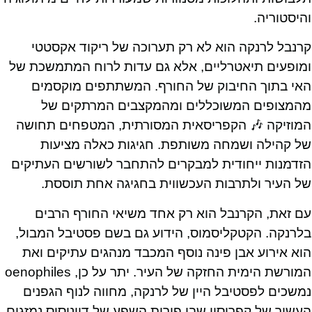
והיסטוריה.
קרנבל לרנקה הוא לא רק תערוכה של ריקוד אקסטטי
ומופעים תיאטרליים, אלא גם עדות לרוח המתמשכת של
האי בתוך החיבוק של החורף. המשתתפים מוקסמים
מהמצופים המשוכללים ומהמקצבים המרתקים של
המוזיקה 🎶 הקפריסאית המסורתית, המטפחים תחושה
של קהילה ושמחה משותפת. חגיגות כאלה מציעות
הזדמנות ייחודית למבקרים להתחבר לשורשים העתיקים
של העיר ולתרבות העכשווית בחגיגה אחת תוססת.
עם זאת, הקרנבל הוא רק אחד משיאי החורף הרבים
בלרנקה. הקטקליסמוס, הידוע גם בשם פסטיבל המבול,
הוא אירוע אבן פינה נוסף המכבד מנהגים עתיקים ואת
המורשת הימית החזקה של העיר. יתר על כן, oenophiles
נמשכים לפסטיבל היין של לרנקה, מחווה לנוף הגפנים
העשיר של קפריסין שבו פירות השפע של דיוניסוס נמזגים