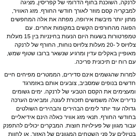
לרנקה, השוכנת בחוף הדרומי של קפריסין, מציגה
למבקריה קסם מוזר לאורך חודשי החורף. מזג האוויר,
מתון יותר מיבשת אירופה, מפתה את אלה המחפשים
הפוגה מהחורפים הקשים במקומות אחרים. עם
טמפרטורות בשעות היום הנעות בחינניות בין 15 מעלות
צלזיוס ל -20 מעלות צלזיוס נוחות, החורף של לרנקה
מאופיין באקלים עדין ומרגיע שנשאר ברובו שטוף שמש,
עם רוח ים תיכונית פריכה.
למרות שהגשמים אינם סדירים, הממטרים מפיחים חיים
חדשים בנופים שמסביב, צובעים אותם באזמרגד
ומעצימים את הקסם הטבעי של לרנקה. ימים גשומים
נדירים אלה משמשים תזכורת לעונה, ומביאים הערכה
גדולה עוד יותר לימים הבהירים והבהירים השולטים
בחודשי החורף. תנאי מזג אוויר כאלה הינם אידיאליים
עבור מגוון של פעילויות חוצות. המבקרים יכולים להתפנק
בטיולים על פני השטחים המגוונים של האזור, או לחוות