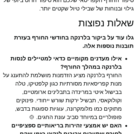
סיפור החורף הקפריסאי שלכם הוא סיפור חרוט ביופי של
גילוי ובנוחות של שבילי טיול שקטים יותר.
שאלות נפוצות
גלו עוד על ביקור בלרנקה בחודשי החורף בעזרת
תובנות נוספות אלה.
אילו מעדנים מקומיים כדאי למטיילים לנסות
בלרנקה במהלך החורף?
החורף בלרנקה מציע הזדמנות מושלמת להתענג על
מנות קפריסאיות מסורתיות כגון קלפטיקו, טלה
בבישול איטי במרינדה בתבלינים ארומטיים,
וקולוקאסי, תבשיל ירקות שורש ייחודי. פינוקים
מתוקים כמו מלומקרונה, עוגיות ספוגות בדבש,
פופולריים במיוחד סביב עונת החגים. 🍲
האם יש אמצעי זהירות בריאותיים ספציפיים
לחורף שתיירים צריכים לנקוט בזמן שהם