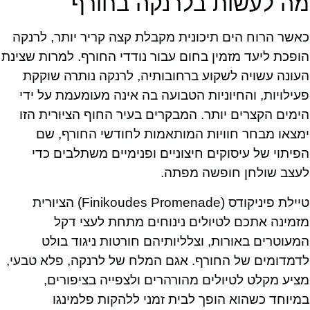
מה לעשות בלרנקה בחורף
כאשר הרוח הים תיכונית מקבלת קצה קריר יותר, לרנקה
הופכת ליעד מזמין בחום עבור נודדי החורף. למרות שצינת
העונה עשויה לשקוע ברחובותיה, לרנקה נותרה שוקקת
פעילויות, והחיוניות הטבועה בה אינה מעומעמת על ידי
הימים הקצרים יותר. המבקרים בעיר החוף הציורית הזו
ימצאו מבחר חוויות המותאמות לחודשי החורף, שם
הפיתוי של עיסוקים חיצוניים ופנימיים משתלבים כדי
לעצב שולחן חופשה מפתה.
טיילת פיניקודס (Finikoudes Promenade) הציורית
מזמינה אתכם לטיולים נינוחים מתחת לעצי דקל
המעוטרים באורות, וצלליותיהם חורטות ניגוד בולט
לדמדומים של החורף. אגם המלח של לרנקה, פלא טבעי,
מציע מקלט לטיולים מהורהרים ולצפייה בציפורים,
במיוחד כשהוא הופך לבית זמני ללהקות פלמינגו