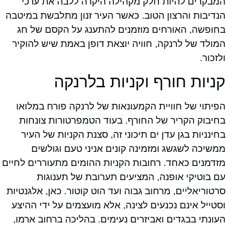
המבקרים להיות חלק מקהילה היקרה ללבה את ערכי
הנדיבות והרצון הטוב. כאשר העיר זנון מתלבשת במיטבה
בחופשה, האורחים מוזמנים להתענג על הקסם של חג
המולד של לרנקה, חוויה יוצאת דופן באמת שיש להוקיר
ולזכור.
קניות חורף וקניות בלרנקה
הפיתוי של חוויית הקמעונאות של לרנקה פורח במלואו
בחיבוק הקריר של החורף. בעוד הטמפרטורות צונחות
בחינניות בגן עדן ים תיכוני זה, סצנת הקניות של העיר
ממשיכה לשגשג ומזמינה קונים אניני טעם וגולשים
מזדמנים כאחד. רחובות הקניות ההומים מתעוררים לחיים
עם בוטיקי אופנה, המציעים תערובת של תענוגות
סרטוריאליים, מרחוב גבוה ועד הוט קוטור. כאן, אלגנטיות
וסטייל אינם נכנעים לצינה, אלא מועצמים על ידי ההיצע
העונתי בבגדים ואביזרים נעימים. בהליכה ברחוב ארמו,