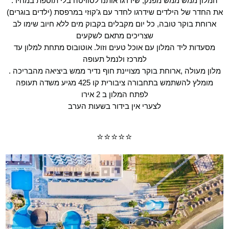
המלון ממש ממש מפנק, שידרגו אותנו לסוויטה בלי תוספת במחיר.
את החדר של הילדים שידרגו לחדר עם ג’קוזי במרפסת (ילדים בוגרים)
ארוחת בוקר טובה, כל יום מקבלים בקבוק מים ללא חיוב שימו לב
שצריכים מתאם לשקעים
מסעדות ליד המלון עם אוכל טעים וזול. אוטובוס מתחת למלון עד
למרכז ולנמל תעופה
מלון מעולה ,ארוחת בוקר מצויינת חוף נדיר ממש ביציאה מהבריכה .
מומלץ להשתמש בתחבורה ציבורית קו 425 מגיע משדה תעופה
לפתח המלון ב 2 אירו
לצערי אין בידור בשעות הערב
⭐⭐⭐⭐⭐