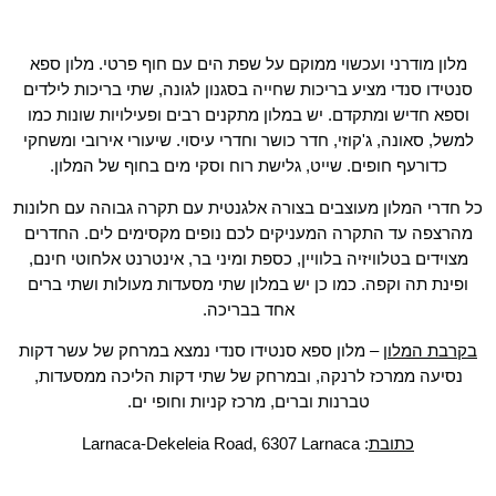
מלון מודרני ועכשוי ממוקם על שפת הים עם חוף פרטי. מלון ספא
סנטידו סנדי מציע בריכות שחייה בסגנון לגונה, שתי בריכות לילדים
וספא חדיש ומתקדם. יש במלון מתקנים רבים ופעילויות שונות כמו
למשל, סאונה, ג'קוזי, חדר כושר וחדרי עיסוי. שיעורי אירובי ומשחקי
כדורעף חופים. שייט, גלישת רוח וסקי מים בחוף של המלון.
כל חדרי המלון מעוצבים בצורה אלגנטית עם תקרה גבוהה עם חלונות
מהרצפה עד התקרה המעניקים לכם נופים מקסימים לים. החדרים
מצוידים בטלוויזיה בלוויין, כספת ומיני בר, אינטרנט אלחוטי חינם,
ופינת תה וקפה. כמו כן יש במלון שתי מסעדות מעולות ושתי ברים
אחד בבריכה.
בקרבת המלון
– מלון ספא סנטידו סנדי נמצא במרחק של עשר דקות
נסיעה ממרכז לרנקה, ובמרחק של שתי דקות הליכה ממסעדות,
טברנות וברים, מרכז קניות וחופי ים.
כתובת
: Larnaca-Dekeleia Road, 6307 Larnaca