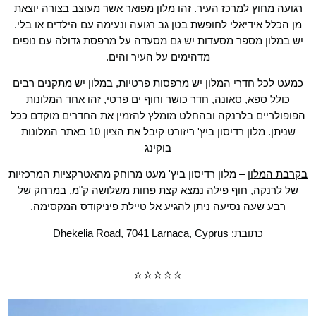
רגועה מחוץ למרכז העיר. זהו מלון מפואר אשר מעוצב בצורה יוצאת
מן הכלל אידיאלי לחופשת בטן גב רגועה ונעימה עם הילדים או בלי.
יש במלון מספר מסעדות יש גם מסעדה על מרפסת גדולה עם נופים
מדהימים על העיר והים.
כמעט לכל חדרי המלון יש מרפסות פרטיות, במלון יש מתקנים רבים
כולל ספא, סאונה, חדר כושר וחוף ים פרטי, זהו אחד המלונות
הפופולריים בלרנקה ובהחלט מומלץ להזמין את החדרים מוקדם ככל
שניתן. מלון רדיסון ביץ' ריזורט קיבל את הציון 10 באתר המלונות
בוקינג
בקרבת המלון
– מלון רדיסון ביץ' מעט מרוחק מהאטרקציות המרכזיות
של לרנקה, חוף פילה נמצא קצת פחות משלושה ק"מ, במרחק של
רבע שעה נסיעה ניתן להגיע אל טיילת פיניקודס המקסימה.
כתובת
: Dhekelia Road, 7041 Larnaca, Cyprus
⭐⭐⭐⭐⭐