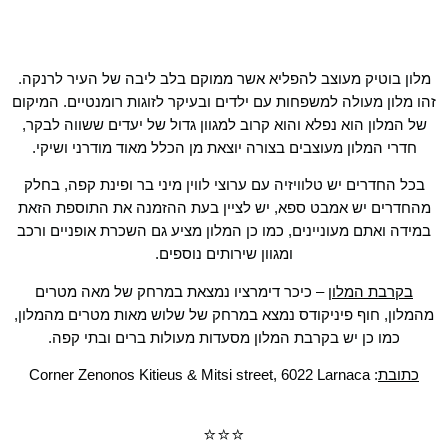
מלון בוטיק מעוצב להפליא אשר ממוקם בלב ליבה של העיר לרנקה.
זהו מלון מעולה למשפחות עם ילדים ובעיקר לזוגות רומנטיים. המיקום
של המלון הוא נפלא והוא קרוב למגוון גדול של יעדים ששווה לבקר,
חדרי המלון מעוצבים בצורה יוצאת מן הכלל מאוד מודרני ושיקי.
בכל החדרים יש טלוויזיה עם ערוצי לווין מיני בר ופינת קפה, בחלק
מהחדרים יש אמבט ספא, יש לציין בעת ההזמנה את התוספת הזאת
במידה ואתם מעוניינים, כמו כן המלון מציע גם השכרת אופניים ורכב
ומגוון שירותים נוספים.
בקרבת המלון
– כיכר דימרציו נמצאת במרחק של מאה מטרים
מהמלון, חוף פיניקודס נמצא במרחק של שלוש מאות מטרים מהמלון,
כמו כן יש בקרבת המלון מסעדות מעולות ברים ובתי קפה.
כתובת
: Corner Zenonos Kitieus & Mitsi street, 6022 Larnaca
⭐⭐⭐