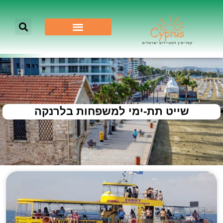
שייט תת-ימי למשפחות בלרנקה