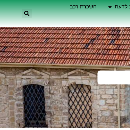
 לדעת
השכרת רכב