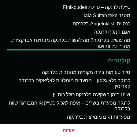
טיילת לרנקה – טיילת Finikoudes
מסגד Hala Sultan teke
כנסיית Angeloktisti בלרנקה
אגם המלח לרנקה
מה עושים בלרנקה? מה לעשות בלרנקה מבחינת אטרקציות,
אתרי תיירות ועוד
קולינריה
סיור טעימות בירה מקומית מהחבית בלרנקה
לרנקה ללא גלוטן – מסעדות מומלצות לצליאקים בלרנקה
קפריסין
שייט בזמן השקיעה בלרנקה כולל כוס יין
לרנקה מסעדת בשרים – איפה לאכול סטייק או המבורגר שווה
בלרנקה
מסעדות דגים מומלצות בלרנקה
אודות