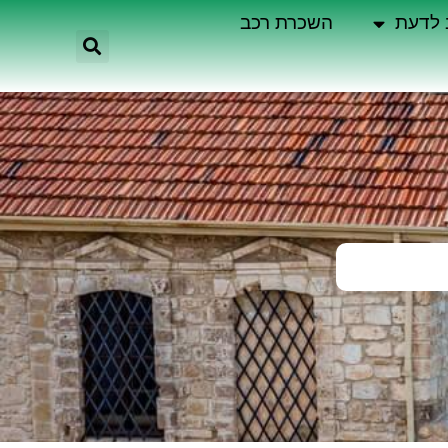
 לדעת
השכרת רכב