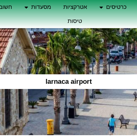
כרטיסים
אטרקציות
מסעדות
חשוב
טיסות
larnaca airport