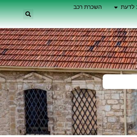
 לדעת
השכרת רכב