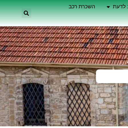
 לדעת
השכרת רכב