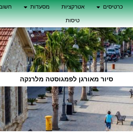
כרטיסים
אטרקציות
מסעדות
חשוב
טיסות
סיור מאורגן לפמגוסטה מלרנקה