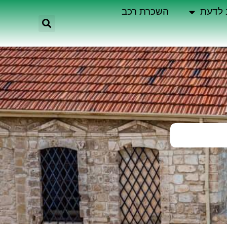
 לדעת
השכרת רכב