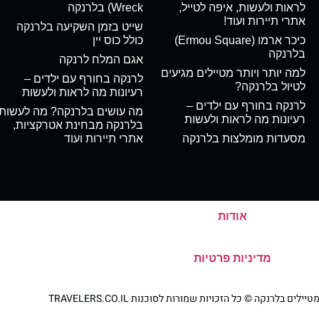
לראות ולעשות, איפה לטייל,
Wreck) בלרנקה
אתרי תיירות ועוד!
שייט בזמן השקיעה בלרנקה
כיכר ארמו (Ermou Square)
כולל כוס יין
בלרנקה
אגם המלח לרנקה
למה יותר ויותר מטיילים מגיעים
לרנקה בחורף עם ילדים –
לטיול בלרנקה?
רעיונות מה לראות ולעשות
לרנקה בחורף עם ילדים –
מה עושים בלרנקה? מה לעשות
רעיונות מה לראות ולעשות
בלרנקה מבחינת אטרקציות,
מסעדות מומלצות בלרנקה
אתרי תיירות ועוד
אודות
מדיניות פרטיות
ם בלרנקה © כל הזכויות שמורות לסוכנות TRAVELERS.CO.IL