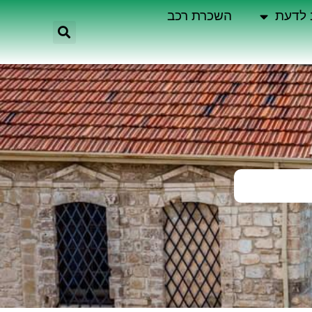
 לדעת
השכרת רכב