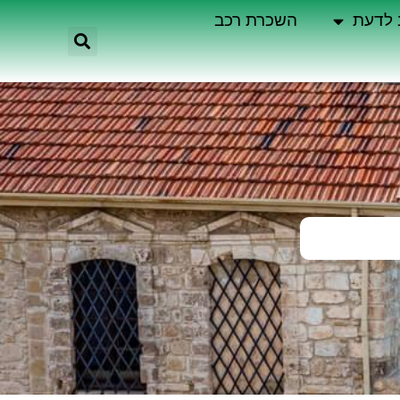
 לדעת
השכרת רכב