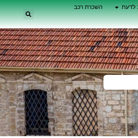
 לדעת
השכרת רכב