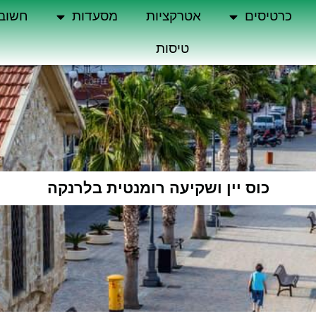
כרטיסים
אטרקציות
מסעדות
חשוב
טיסות
כוס יין ושקיעה רומנטית בלרנקה