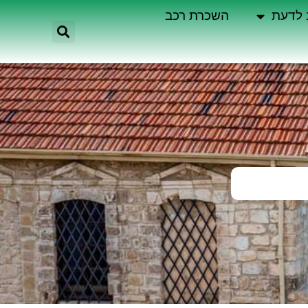
 לדעת
השכרת רכב