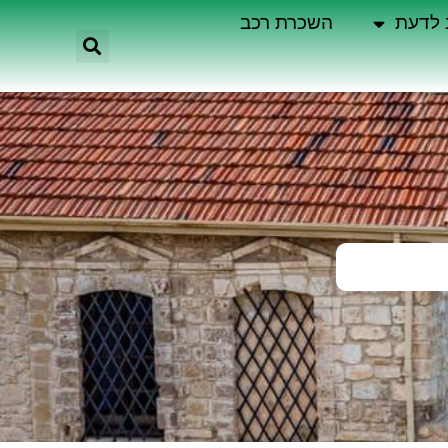
 לדעת
השכרת רכב