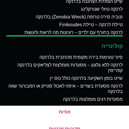
שייט הצוללת הצהובה בלרנקה
לרנקה טיולי שנורקלינג
זנוביה סירה טרופה (Zenobia Wreck) בלרנקה
טיילת לרנקה – טיילת Finikoudes
לרנקה בחורף עם ילדים – רעיונות מה לראות ולעשות
קולינריה
סיור טעימות בירה מקומית מהחבית בלרנקה
לרנקה ללא גלוטן – מסעדות מומלצות לצליאקים בלרנקה
קפריסין
שייט בזמן השקיעה בלרנקה כולל כוס יין
לרנקה מסעדת בשרים – איפה לאכול סטייק או המבורגר שווה
בלרנקה
מסעדות דגים מומלצות בלרנקה
אודות
מדיניות פרטיות