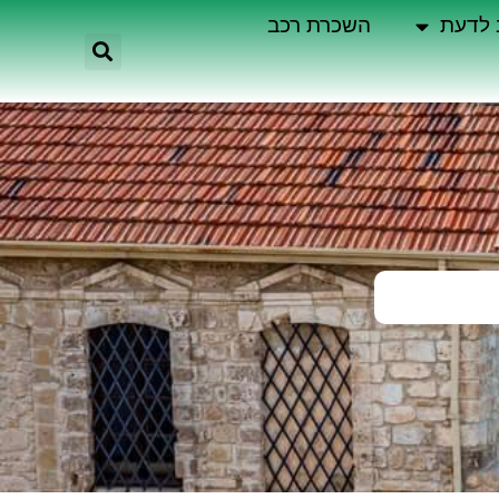
 לדעת
השכרת רכב