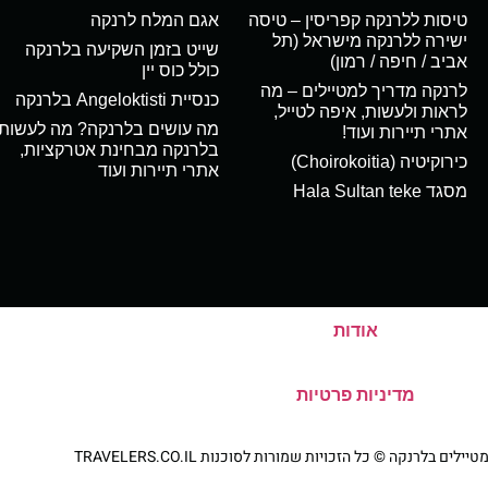
טיסות ללרנקה קפריסין – טיסה
אגם המלח לרנקה
ישירה ללרנקה מישראל (תל
שייט בזמן השקיעה בלרנקה
אביב / חיפה / רמון)
כולל כוס יין
לרנקה מדריך למטיילים – מה
כנסיית Angeloktisti בלרנקה
לראות ולעשות, איפה לטייל,
מה עושים בלרנקה? מה לעשות
אתרי תיירות ועוד!
בלרנקה מבחינת אטרקציות,
כירוקיטיה (Choirokoitia)
אתרי תיירות ועוד
מסגד Hala Sultan teke
אודות
מדיניות פרטיות
ם בלרנקה © כל הזכויות שמורות לסוכנות TRAVELERS.CO.IL