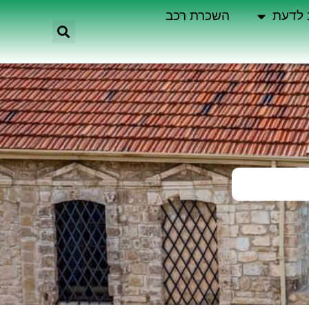
 לדעת
השכרת רכב