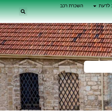
 לדעת
השכרת רכב