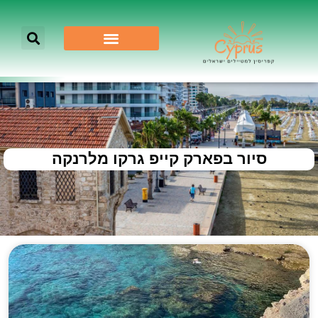
סיור בפארק קייפ גרקו מלרנקה