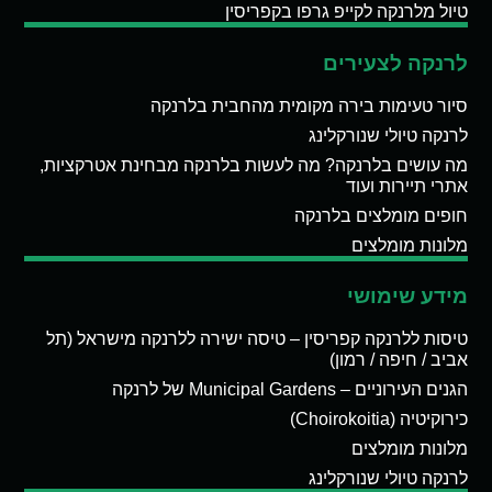
טיול מלרנקה לקייפ גרפו בקפריסין
לרנקה לצעירים
סיור טעימות בירה מקומית מהחבית בלרנקה
לרנקה טיולי שנורקלינג
מה עושים בלרנקה? מה לעשות בלרנקה מבחינת אטרקציות,
אתרי תיירות ועוד
חופים מומלצים בלרנקה
מלונות מומלצים
מידע שימושי
טיסות ללרנקה קפריסין – טיסה ישירה ללרנקה מישראל (תל
אביב / חיפה / רמון)
הגנים העירוניים – Municipal Gardens של לרנקה
כירוקיטיה (Choirokoitia)
מלונות מומלצים
לרנקה טיולי שנורקלינג