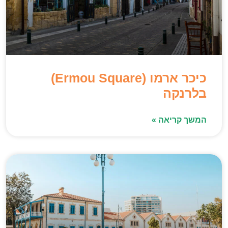
כיכר ארמו (Ermou Square)
בלרנקה
המשך קריאה »