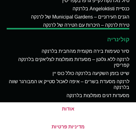
טיול מלרנקה לקייפ גרפו בקפריסין
כנסיית Angeloktisti בלרנקה
הגנים העירוניים – Municipal Gardens של לרנקה
טירת לרנקה – היכרות עם הטירה של לרנקה
קולינריה
סיור טעימות בירה מקומית מהחבית בלרנקה
לרנקה ללא גלוטן – מסעדות מומלצות לצליאקים בלרנקה
קפריסין
שייט בזמן השקיעה בלרנקה כולל כוס יין
לרנקה מסעדת בשרים – איפה לאכול סטייק או המבורגר שווה
בלרנקה
מסעדות דגים מומלצות בלרנקה
אודות
מדיניות פרטיות