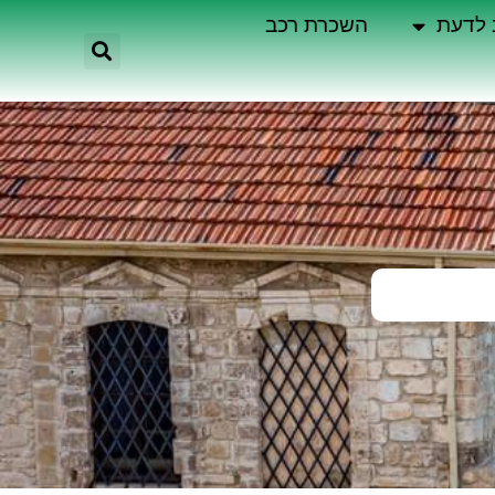
 לדעת
השכרת רכב