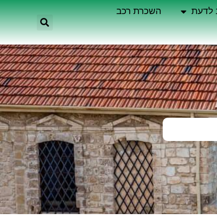
 לדעת
השכרת רכב