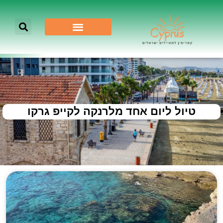
טיול ליום אחד מלרנקה לקייפ גרקו