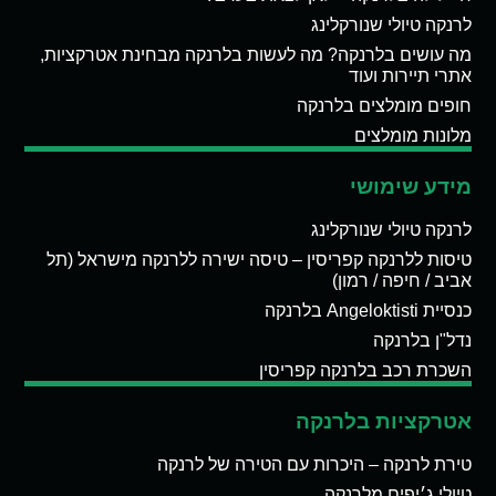
לרנקה טיולי שנורקלינג
מה עושים בלרנקה? מה לעשות בלרנקה מבחינת אטרקציות,
אתרי תיירות ועוד
חופים מומלצים בלרנקה
מלונות מומלצים
מידע שימושי
לרנקה טיולי שנורקלינג
טיסות ללרנקה קפריסין – טיסה ישירה ללרנקה מישראל (תל
אביב / חיפה / רמון)
כנסיית Angeloktisti בלרנקה
נדל"ן בלרנקה
השכרת רכב בלרנקה קפריסין
אטרקציות בלרנקה
טירת לרנקה – היכרות עם הטירה של לרנקה
טיולי ג׳יפים מלרנקה