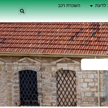
 לדעת
השכרת רכב