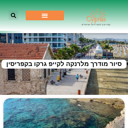
סיור מודרך מלרנקה לקייפ גרקו בקפריסין