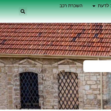
 לדעת
השכרת רכב