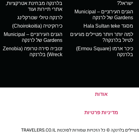
ישראל?
בלרנקה מבחינת אטרקציות,
אתרי תיירות ועוד
הגנים העירוניים – Municipal
Gardens של לרנקה
לרנקה טיולי שנורקלינג
מסגד Hala Sultan teke
כירוקיטיה (Choirokoitia)
למה יותר ויותר מטיילים מגיעים
הגנים העירוניים – Municipal
לטיול בלרנקה?
Gardens של לרנקה
כיכר ארמו (Ermou Square)
זנוביה סירה טרופה (Zenobia
בלרנקה
Wreck) בלרנקה
אודות
מדיניות פרטיות
ם בלרנקה © כל הזכויות שמורות לסוכנות TRAVELERS.CO.IL