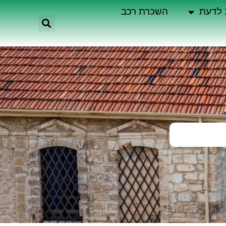
 לדעת
השכרת רכב