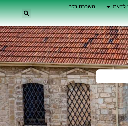
 לדעת
השכרת רכב