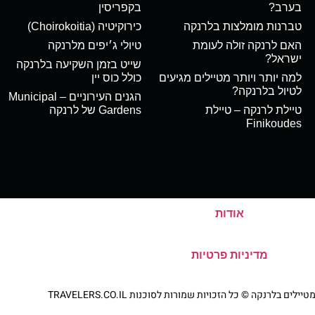
בערב?
בקפריסין
טברנות מומלצות בלרנקה
כירוקיטיה (Choirokoitia)
האם לרנקה זולה לעומת
טיולי ג׳יפים מלרנקה
ישראל?
שייט בזמן השקיעה בלרנקה
למה יותר ויותר מטיילים מגיעים
כולל כוס יין
לטיול בלרנקה?
הגנים העירוניים – Municipal
טיילת לרנקה – טיילת
Gardens של לרנקה
Finikoudes
אודות
מדיניות פרטיות
ם בלרנקה © כל הזכויות שמורות לסוכנות TRAVELERS.CO.IL